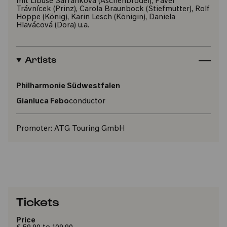
mit Libuse Safránková (Aschenbrödel), Pavel
Trávnícek (Prinz), Carola Braunbock (Stiefmutter), Rolf
Hoppe (König), Karin Lesch (Königin), Daniela
Hlavácová (Dora) u.a.
Artists
Philharmonie Südwestfalen
Gianluca Febo
conductor
Promoter:
ATG Touring GmbH
Tickets
Price