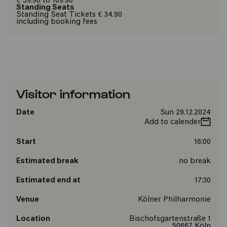
€ 59.90 to 109.90
Standing Seats
Standing Seat Tickets € 34.90
including booking fees
Visitor information
Date
Sun 29.12.2024
Add to calender
Start
16:00
Estimated break
no break
Estimated end at
17:30
Venue
Kölner Philharmonie
Location
Bischofsgartenstraße 1
50667 Köln