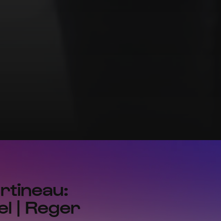
rtineau:
el | Reger