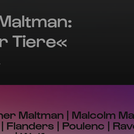
Maltman:
r Tiere«
.
her Maltman | Malcolm Ma
| Flanders | Poulenc | Rav