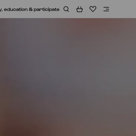
y, education & participate
Basket
Wishlist