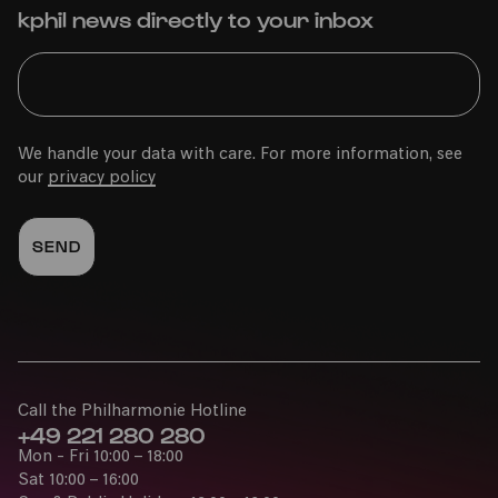
36. Kölner Sommerfestival
kphil news directly to your inbox
Fri
15.08.2025
We handle your data with care. For more information, see
20:00
our
privacy policy
CATS
Call the Philharmonie Hotline
+49 221 280 280
36. Kölner Sommerfestival
Mon - Fri 10:00 – 18:00
Sat 10:00 – 16:00