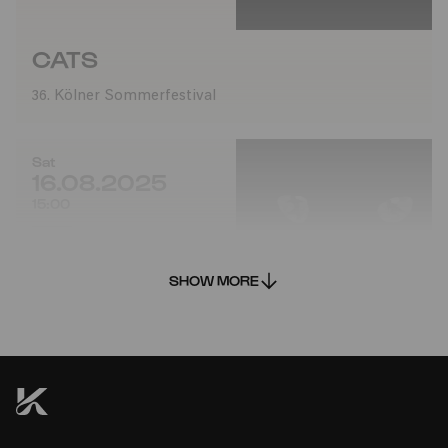
CATS
36. Kölner Sommerfestival
Sat
16.08.2025
15:00
SHOW MORE
CATS