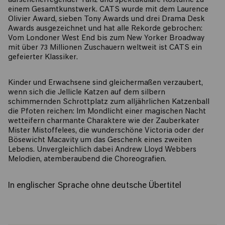
aufsehenerregender Tanz und spektakuläre Kostüme zu
einem Gesamtkunstwerk. CATS wurde mit dem Laurence
Olivier Award, sieben Tony Awards und drei Drama Desk
Awards ausgezeichnet und hat alle Rekorde gebrochen:
Vom Londoner West End bis zum New Yorker Broadway
mit über 73 Millionen Zuschauern weltweit ist CATS ein
gefeierter Klassiker.
Kinder und Erwachsene sind gleichermaßen verzaubert,
wenn sich die Jellicle Katzen auf dem silbern
schimmernden Schrottplatz zum alljährlichen Katzenball
die Pfoten reichen: Im Mondlicht einer magischen Nacht
wetteifern charmante Charaktere wie der Zauberkater
Mister Mistoffelees, die wunderschöne Victoria oder der
Bösewicht Macavity um das Geschenk eines zweiten
Lebens. Unvergleichlich dabei Andrew Lloyd Webbers
Melodien, atemberaubend die Choreografien.
In englischer Sprache ohne deutsche Übertitel