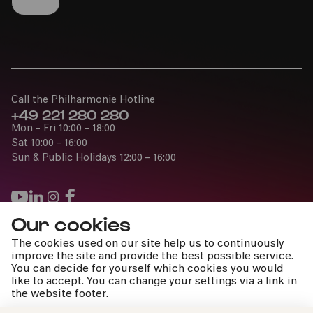
Call the Philharmonie Hotline
+49 221 280 280
Mon - Fri 10:00 – 18:00
Sat 10:00 – 16:00
Sun & Public Holidays 12:00 – 16:00
Our cookies
Press
The cookies used on our site help us to continuously
Jobs
improve the site and provide the best possible service.
You can decide for yourself which cookies you would
News
like to accept. You can change your settings via a link in
Contact
the website footer.
Submit a withdrawal request