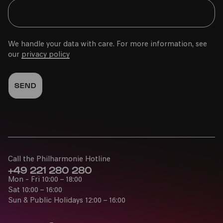
Nachholtermin für den 02.07.2022 um 16 Uhr
We handle your data with care. For more information, see
our
privacy policy
Fri
21.07.2023
20:00
Call the Philharmonie Hotline
+49 221 280 280
Mon - Fri 10:00 – 18:00
Carmina Burana – 34. Kölner
Sat 10:00 – 16:00
Sommerfestival
Sun & Public Holidays 12:00 – 16:00
Nachholtermin für den 01.07.2022 um 20 Uhr