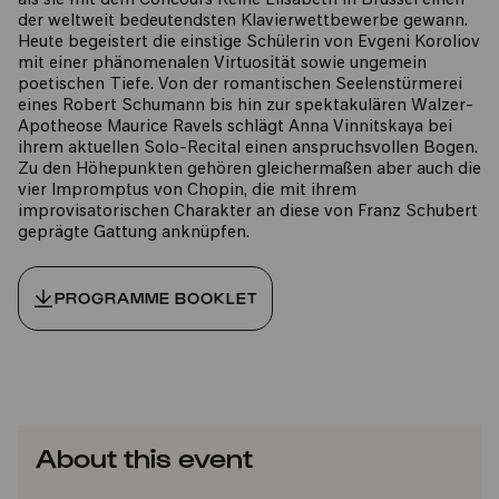
als sie mit dem Concours Reine Elisabeth in Brüssel einen
der weltweit bedeutendsten Klavierwettbewerbe gewann.
Heute begeistert die einstige Schülerin von Evgeni Koroliov
mit einer phänomenalen Virtuosität sowie ungemein
poetischen Tiefe. Von der romantischen Seelenstürmerei
eines Robert Schumann bis hin zur spektakulären Walzer-
Apotheose Maurice Ravels schlägt Anna Vinnitskaya bei
ihrem aktuellen Solo-Recital einen anspruchsvollen Bogen.
Zu den Höhepunkten gehören gleichermaßen aber auch die
vier Impromptus von Chopin, die mit ihrem
improvisatorischen Charakter an diese von Franz Schubert
geprägte Gattung anknüpfen.
PROGRAMME BOOKLET
About this event