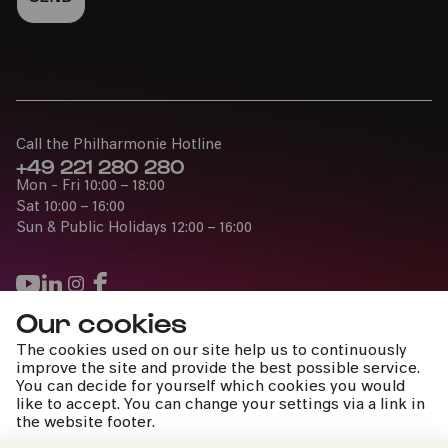
Call the Philharmonie Hotline
+49 221 280 280
Mon - Fri 10:00 – 18:00
Sat 10:00 – 16:00
Sun & Public Holidays 12:00 – 16:00
Our cookies
Press
The cookies used on our site help us to continuously
Jobs
improve the site and provide the best possible service.
You can decide for yourself which cookies you would
News
like to accept. You can change your settings via a link in
Contact
the website footer.
Submit a withdrawal request