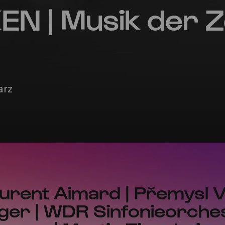
 | Musik der Z
arz
urent Aimard | Přemysl Vo
ger | WDR Sinfonieorches