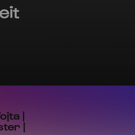
eit
jta |
ter |