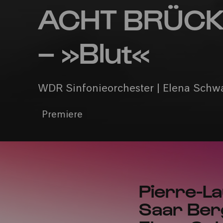
ACHT BRÜCKEN
– »Blut«
WDR Sinfonieorchester | Elena Schw
Premiere
Pierre-La
Saar Ber