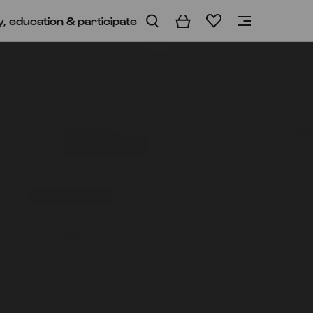
y, education & participate
Basket
Wishlist