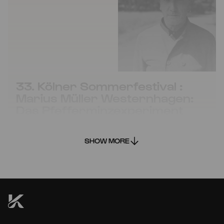
33. Kölner Sommerfestival :
Marius Müller Westernhagen:
Das Pfefferminzexperiment
Diese Veranstaltung findet nicht statt
SHOW MORE
CANCELLED
Mon
27.07.2020
20:00