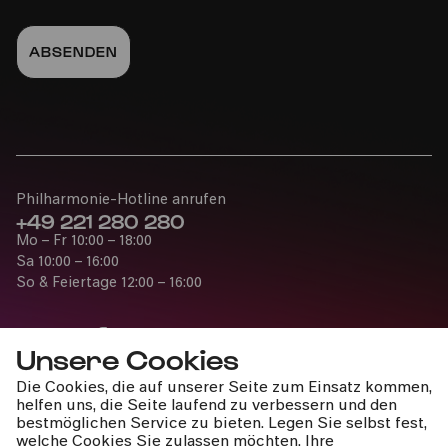
Philharmonie-Hotline anrufen
+49 221 280 280
Mo – Fr 10:00 – 18:00
Sa 10:00 – 16:00
So & Feiertage 12:00 – 16:00
Unsere Cookies
Die Cookies, die auf unserer Seite zum Einsatz kommen,
Presse
helfen uns, die Seite laufend zu verbessern und den
Jobs
bestmöglichen Service zu bieten. Legen Sie selbst fest,
welche Cookies Sie zulassen möchten. Ihre
News