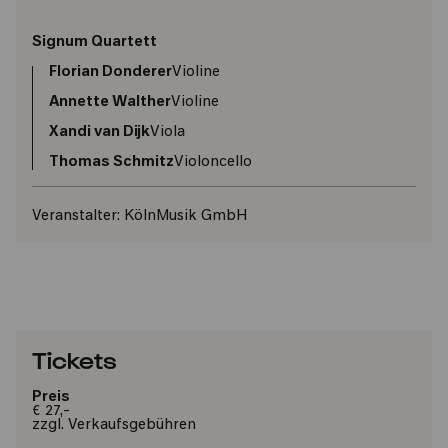
Signum Quartett
Florian Donderer
Violine
Annette Walther
Violine
Xandi van Dijk
Viola
Thomas Schmitz
Violoncello
Veranstalter:
KölnMusik GmbH
Tickets
Preis
€ 27,-
zzgl. Verkaufsgebühren