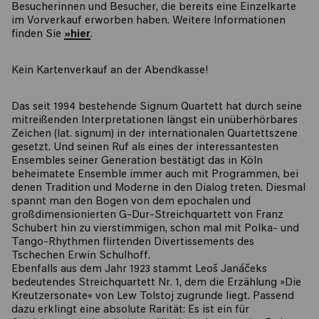
Besucherinnen und Besucher, die bereits eine Einzelkarte
im Vorverkauf erworben haben. Weitere Informationen
finden Sie
»hier
.
Kein Kartenverkauf an der Abendkasse!
Das seit 1994 bestehende Signum Quartett hat durch seine
mitreißenden Interpretationen längst ein unüberhörbares
Zeichen (lat. signum) in der internationalen Quartettszene
gesetzt. Und seinen Ruf als eines der interessantesten
Ensembles seiner Generation bestätigt das in Köln
beheimatete Ensemble immer auch mit Programmen, bei
denen Tradition und Moderne in den Dialog treten. Diesmal
spannt man den Bogen von dem epochalen und
großdimensionierten G-Dur-Streichquartett von Franz
Schubert hin zu vierstimmigen, schon mal mit Polka- und
Tango-Rhythmen flirtenden Divertissements des
Tschechen Erwin Schulhoff.
Ebenfalls aus dem Jahr 1923 stammt Leoš Janáčeks
bedeutendes Streichquartett Nr. 1, dem die Erzählung »Die
Kreutzersonate« von Lew Tolstoj zugrunde liegt. Passend
dazu erklingt eine absolute Rarität: Es ist ein für