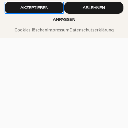
AKZEPTIEREN
ABLEHNEN
ANPASSEN
Cookies löschen
Impressum
Datenschutzerklärung
Philharmonie-Hotline anrufen
+49 221 280 280
Mo – Fr 10:00 – 18:00
Sa 10:00 – 16:00
So & Feiertage 12:00 – 16:00
Presse
Jobs
News
Kontakt
Widerruf einreichen