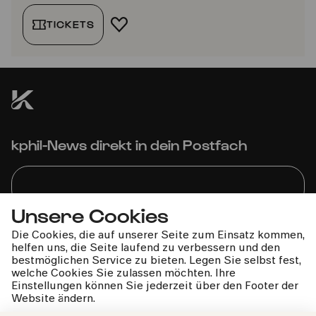
TICKETS
FAVORIT HINZUFÜGEN
kphil-News direkt in dein Postfach
Unsere Cookies
Wir gehen sorgfältig mit deinen Daten um. Mehr dazu in
Die Cookies, die auf unserer Seite zum Einsatz kommen,
unseren
Datenschutzbestimmungen
helfen uns, die Seite laufend zu verbessern und den
bestmöglichen Service zu bieten. Legen Sie selbst fest,
welche Cookies Sie zulassen möchten. Ihre
Einstellungen können Sie jederzeit über den Footer der
Website ändern.