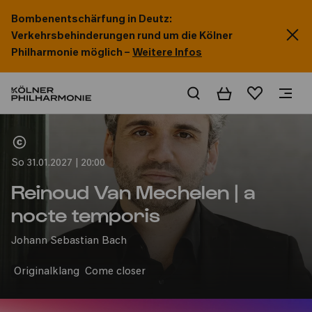
Bombenentschärfung in Deutz:
Verkehrsbehinderungen rund um die Kölner
Philharmonie möglich –
Weitere Infos
Warenkorb
Merkliste
Home
So 31.01.2027 | 20:00
Reinoud Van Mechelen | a
nocte temporis
Johann Sebastian Bach
Originalklang
Come closer