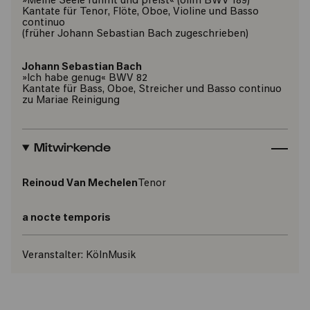
»Meine Seele rühmt und preist« (olim BWV 189)
Kantate für Tenor, Flöte, Oboe, Violine und Basso
continuo
(früher Johann Sebastian Bach zugeschrieben)
Johann Sebastian Bach
»Ich habe genug« BWV 82
Kantate für Bass, Oboe, Streicher und Basso continuo
zu Mariae Reinigung
Mitwirkende
Reinoud Van Mechelen
Tenor
a nocte temporis
Veranstalter:
KölnMusik