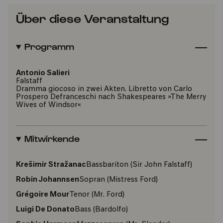
Über diese Veranstaltung
Programm
Antonio Salieri
Falstaff
Dramma giocoso in zwei Akten. Libretto von Carlo
Prospero Defranceschi nach Shakespeares »The Merry
Wives of Windsor«
Mitwirkende
Krešimir Stražanac
Bassbariton
(Sir John Falstaff)
Robin Johannsen
Sopran
(Mistress Ford)
Grégoire Mour
Tenor
(Mr. Ford)
Luigi De Donato
Bass
(Bardolfo)