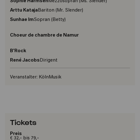
Sophie Harmsen
Mezzosopran
(Ms. Slender)
Arttu Kataja
Bariton
(Mr. Slender)
Sunhae Im
Sopran
(Betty)
Choeur de chambre de Namur
B'Rock
René Jacobs
Dirigent
Veranstalter:
KölnMusik
Tickets
Preis
€ 32,- bis 79,-