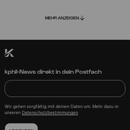
20.04.2026
10:30
MEHR ANZEIGEN
Familie
2-6 Jahre
Bürgerzentrum Ehrenfeld (BüzE)
kphil-News direkt in dein Postfach
PhilharmonieVeedel Pänz
»Şenglo menglo qaliçenglo«
Wir gehen sorgfältig mit deinen Daten um. Mehr dazu in
unseren
Datenschutzbestimmungen
So
19.04.2026