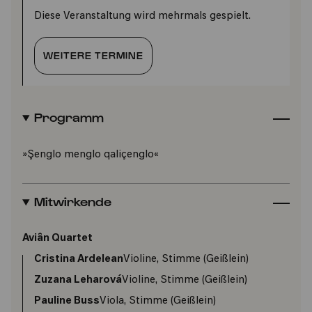
Diese Veranstaltung wird mehrmals gespielt.
WEITERE TERMINE
Programm
»Şenglo menglo qaliçenglo«
Mitwirkende
Aviân Quartet
Cristina Ardelean
Violine, Stimme (Geißlein)
Zuzana Leharová
Violine, Stimme (Geißlein)
Pauline Buss
Viola, Stimme (Geißlein)