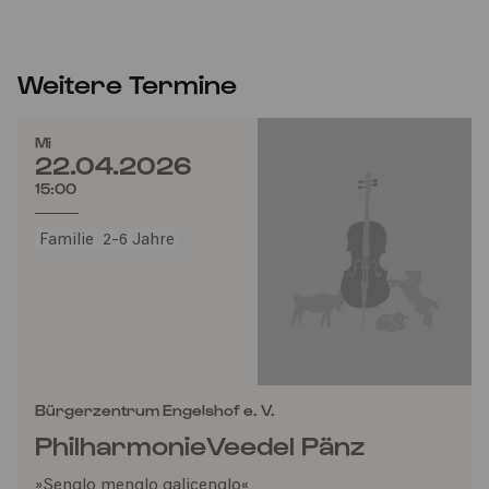
Weitere Termine
Mi
22.04.2026
15:00
Familie
2-6 Jahre
Bürgerzentrum Engelshof e. V.
PhilharmonieVeedel Pänz
»Şenglo menglo qaliçenglo«