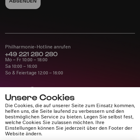
16:00
Familie
2-6 Jahre
Philharmonie-Hotline anrufen
+49 221 280 280
Mo – Fr 10:00 – 18:00
COMEDIA Theater
Sa 10:00 – 16:00
So & Feiertage 12:00 – 16:00
PhilharmonieVeedel Pänz
»Şenglo menglo qaliçenglo«
Unsere Cookies
ABGESAGT
Die Cookies, die auf unserer Seite zum Einsatz kommen,
Presse
helfen uns, die Seite laufend zu verbessern und den
Jobs
bestmöglichen Service zu bieten. Legen Sie selbst fest,
So
19.04.2026
welche Cookies Sie zulassen möchten. Ihre
News
Einstellungen können Sie jederzeit über den Footer der
Kontakt
14:00
Website ändern.
Widerruf einreichen