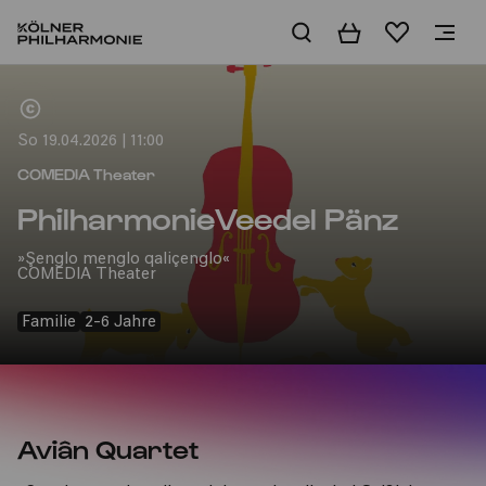
Warenkorb
Merkliste
Home
So 19.04.2026 | 11:00
COMEDIA Theater
PhilharmonieVeedel Pänz
»Şenglo menglo qaliçenglo«
COMEDIA Theater
Familie
2-6 Jahre
Aviân Quartet