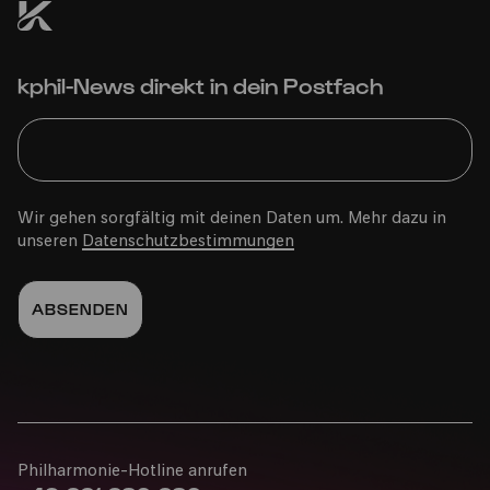
Bürgerzentrum Ehrenfeld (BüzE)
kphil-News direkt in dein Postfach
PhilharmonieVeedel Pänz
»Şenglo menglo qaliçenglo«
Wir gehen sorgfältig mit deinen Daten um. Mehr dazu in
unseren
Datenschutzbestimmungen
So
19.04.2026
16:00
Familie
2-6 Jahre
Philharmonie-Hotline anrufen