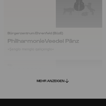
Bürgerzentrum Ehrenfeld (BüzE)
PhilharmonieVeedel Pänz
»Şenglo menglo qaliçenglo«
Mo
20.04.2026
10:30
MEHR ANZEIGEN
Familie
2-6 Jahre