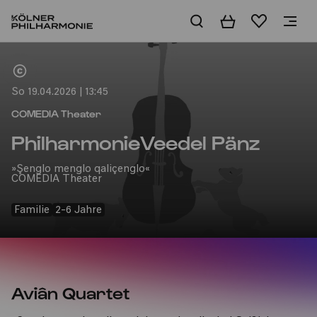
Warenkorb
Merkliste
Home
So 19.04.2026 | 13:45
COMEDIA Theater
PhilharmonieVeedel Pänz
»Şenglo menglo qaliçenglo«
COMEDIA Theater
Familie
2-6 Jahre
Aviân Quartet