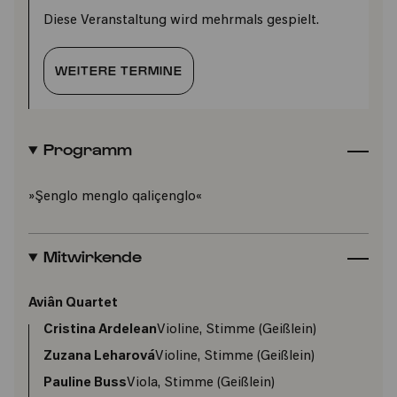
Diese Veranstaltung wird mehrmals gespielt.
WEITERE TERMINE
Programm
»Şenglo menglo qaliçenglo«
Mitwirkende
Aviân Quartet
Cristina Ardelean
Violine, Stimme (Geißlein)
Zuzana Leharová
Violine, Stimme (Geißlein)
Pauline Buss
Viola, Stimme (Geißlein)