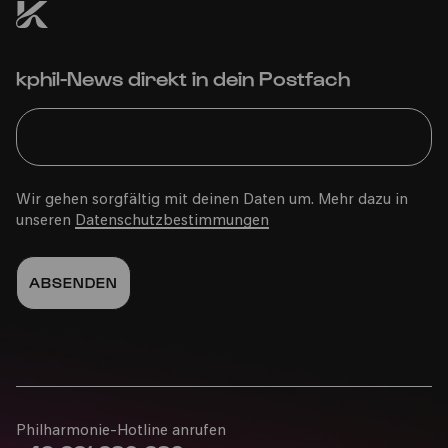
Bürgerzentrum Ehrenfeld (BüzE)
kphil-News direkt in dein Postfach
PhilharmonieVeedel Pänz
»Şenglo menglo qaliçenglo«
Wir gehen sorgfältig mit deinen Daten um. Mehr dazu in
unseren
Datenschutzbestimmungen
So
19.04.2026
16:00
Familie
2-6 Jahre
Philharmonie-Hotline anrufen