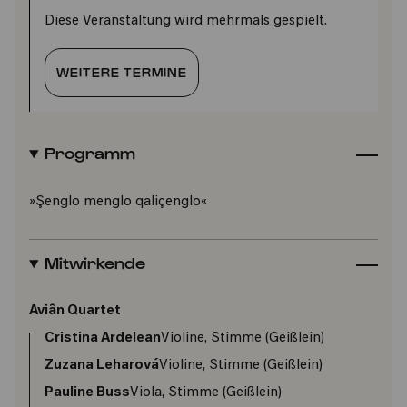
Diese Veranstaltung wird mehrmals gespielt.
WEITERE TERMINE
Programm
»Şenglo menglo qaliçenglo«
Mitwirkende
Aviân Quartet
Cristina Ardelean
Violine, Stimme (Geißlein)
Zuzana Leharová
Violine, Stimme (Geißlein)
Pauline Buss
Viola, Stimme (Geißlein)