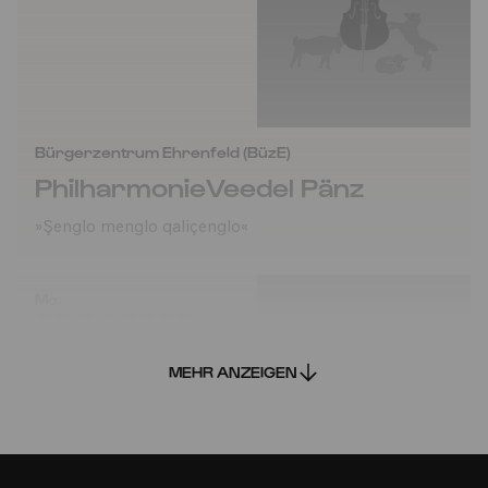
Bürgerzentrum Ehrenfeld (BüzE)
PhilharmonieVeedel Pänz
»Şenglo menglo qaliçenglo«
Mo
20.04.2026
10:30
MEHR ANZEIGEN
Familie
2-6 Jahre