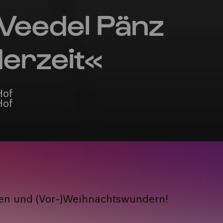
Veedel Pänz
erzeit«
Hof
Hof
en und (Vor-)Weihnachtswundern!