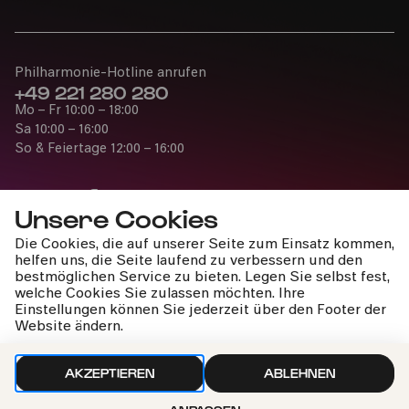
10:30
Philharmonie-Hotline anrufen
+49 221 280 280
Mo – Fr 10:00 – 18:00
Sa 10:00 – 16:00
So & Feiertage 12:00 – 16:00
Bürgerzentrum Nippes, Altenberger Hof
Unsere Cookies
PhilharmonieVeedel Pänz
»Winterwunderzeit«
Die Cookies, die auf unserer Seite zum Einsatz kommen,
Presse
helfen uns, die Seite laufend zu verbessern und den
Jobs
bestmöglichen Service zu bieten. Legen Sie selbst fest,
Bürgerzentrum Nippes, Altenberger Hof
welche Cookies Sie zulassen möchten. Ihre
News
Einstellungen können Sie jederzeit über den Footer der
Kontakt
Website ändern.
Widerruf einreichen
Do
18.11.2021
AKZEPTIEREN
ABLEHNEN
10:30