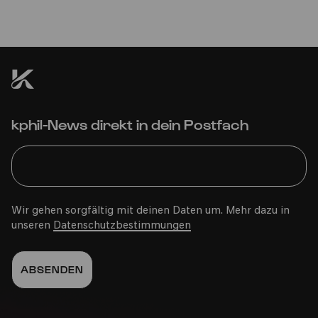
Fr
26.11.2021
16:00
kphil-News direkt in dein Postfach
Bürgerzentrum Nippes, Altenberger Hof
PhilharmonieVeedel Pänz
Wir gehen sorgfältig mit deinen Daten um. Mehr dazu in
»Winterwunderzeit«
unseren
Datenschutzbestimmungen
Bürgerzentrum Nippes, Altenberger Hof
Fr
26.11.2021