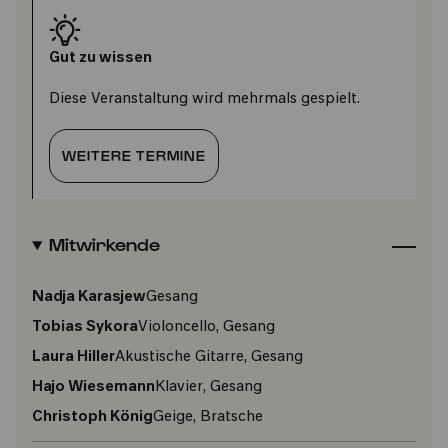
Gut zu wissen
Diese Veranstaltung wird mehrmals gespielt.
WEITERE TERMINE
Mitwirkende
Nadja Karasjew
Gesang
Tobias Sykora
Violoncello, Gesang
Laura Hiller
Akustische Gitarre, Gesang
Hajo Wiesemann
Klavier, Gesang
Christoph König
Geige, Bratsche