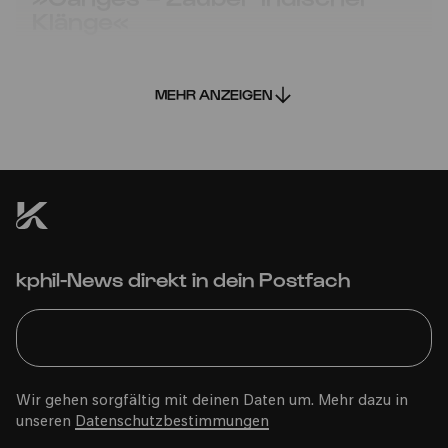
Klänge«
Bürgerzentrum Chorweiler
MEHR ANZEIGEN
Mi
01.12.2021
15:00
kphil-News direkt in dein Postfach
Wir gehen sorgfältig mit deinen Daten um. Mehr dazu in
Bürgerzentrum Engelshof e. V.
unseren
Datenschutzbestimmungen
PhilharmonieVeedel Baby