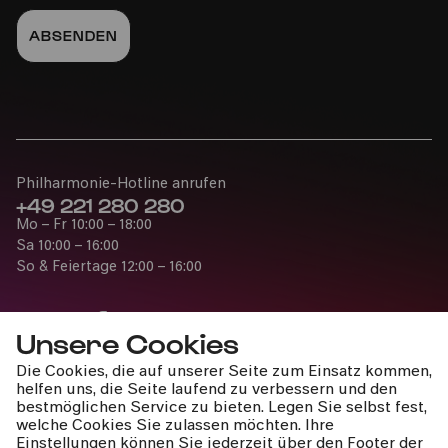
»Ganges – Zauber indischer
Klänge«
Bürgerzentrum Engelshof
Di
30.11.2021
15:00
Philharmonie-Hotline anrufen
+49 221 280 280
Mo – Fr 10:00 – 18:00
Sa 10:00 – 16:00
So & Feiertage 12:00 – 16:00
Unsere Cookies
Die Cookies, die auf unserer Seite zum Einsatz kommen,
Presse
Bürgerhaus Kalk
helfen uns, die Seite laufend zu verbessern und den
Jobs
bestmöglichen Service zu bieten. Legen Sie selbst fest,
PhilharmonieVeedel Baby
welche Cookies Sie zulassen möchten. Ihre
News
»Ganges – Zauber indischer
Einstellungen können Sie jederzeit über den Footer der