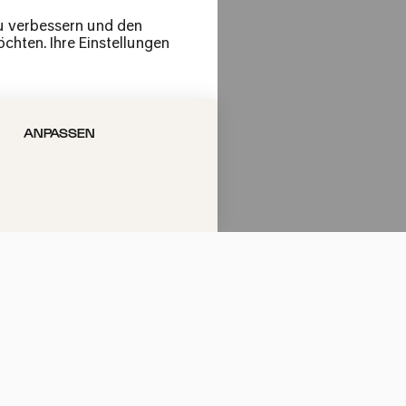
zu verbessern und den
chten. Ihre Einstellungen
ANPASSEN
erger Hof
del Baby »Ganges –
 Klänge«
r Hof