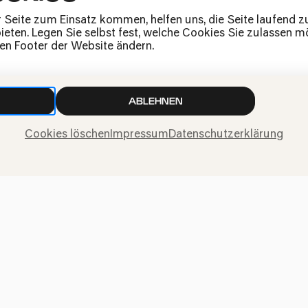
Bürgerzentrum Chorweiler
r Seite zum Einsatz kommen, helfen uns, die Seite laufend 
eten. Legen Sie selbst fest, welche Cookies Sie zulassen mö
den Footer der Website ändern.
ABLEHNEN
Bürgerzentrum Nippes, Altenb
PhilharmonieVee
Cookies löschen
Impressum
Datenschutzerklärung
Zauber indischer
Bürgerzentrum Nippes, Altenberge