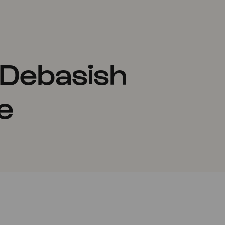
 Debasish
e