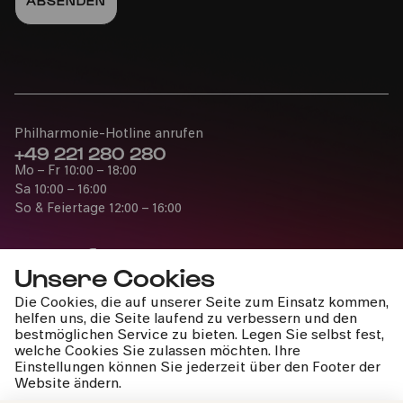
Philharmonie-Hotline anrufen
+49 221 280 280
Mo – Fr 10:00 – 18:00
Sa 10:00 – 16:00
So & Feiertage 12:00 – 16:00
Unsere Cookies
Die Cookies, die auf unserer Seite zum Einsatz kommen,
Presse
helfen uns, die Seite laufend zu verbessern und den
Jobs
bestmöglichen Service zu bieten. Legen Sie selbst fest,
welche Cookies Sie zulassen möchten. Ihre
News
Einstellungen können Sie jederzeit über den Footer der
Kontakt
Website ändern.
Widerruf einreichen