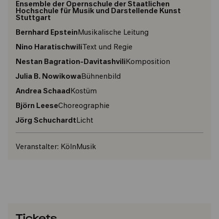
Ensemble der Opernschule der Staatlichen
Hochschule für Musik und Darstellende Kunst
Stuttgart
Bernhard Epstein
Musikalische Leitung
Nino Haratischwili
Text und Regie
Nestan Bagration-Davitashvili
Komposition
Julia B. Nowikowa
Bühnenbild
Andrea Schaad
Kostüm
Björn Leese
Choreographie
Jörg Schuchardt
Licht
Veranstalter:
KölnMusik
Tickets