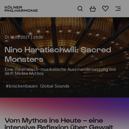
Warenkorb
Merkliste
Home
Di 18.05.2027 | 20:00
Nino Haratischwili: Sacred
Monsters
Eine theatralisch-musikalische Auseinandersetzung mit
dem Medea Mythos
#brückenbauen
Global Sounds
Vom Mythos ins Heute – eine
intensive Reflexion über Gewalt