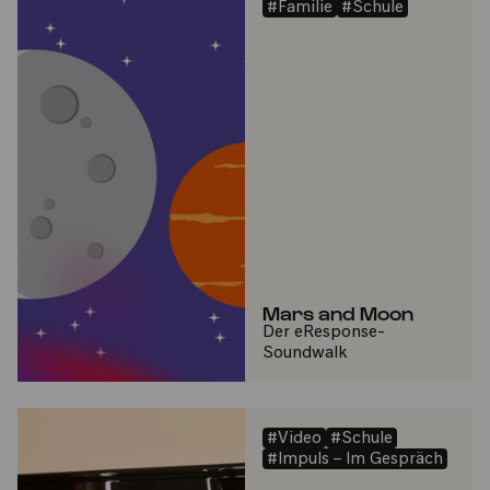
#Familie
#Schule
Mars and Moon
Der eResponse-
Soundwalk
#Video
#Schule
#Impuls – Im Gespräch