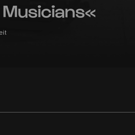
8 Musicians«
eit