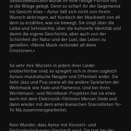
Selbstbewusstsein wurde ihr eine riesige Portion mit
in die Wiege gelegt. Denn so scharf ihr der Gegenwind
ins Gesicht blies – Aynur ließ sich nicht von ihrem
Wunsch abbringen, auf Kurdisch der Musikwelt von all
dem zu erzählen, was sie bewegt. Sie singt über die
Liebe und Sehnsüchte, über die kulturelle Identität und
damit die eigene Geschichte, aber auch von der
Schönheit der Natur und der Lust, das Leben zu
genießen. »Meine Musik verbindet all diese
Emotionen.«
So sehr ihre Wurzeln in jedem ihrer Lieder
unüberhörbar sind, so spiegelt sich in ihnen zugleich
Aynurs musikalische Neugier und Offenheit wider. Sie
liebt Jazz und Pop sowie all die andere Spielarten der
Weltmusik wie Fado und Flamenco. Und bei ihren
Worldmusic- und Worldbeat-Projekten hat sie etwa
auch mit dem Elektronik-Flötisten Mercan Dede und
dann wieder mit dem amerikanischen Starcellisten Yo-
Yo Ma zusammengearbeitet.
Kein Wunder, dass Aynur mit Konzert- und
Festivaleinladungen überhäuft wird. Sie trat bei der