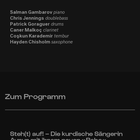
Salman Gambarov
piano
Chris Jennings
doublebass
Patrick Goraguer
drums
Caner Malkoç
clarinet
Coşkun Karademir
tembur
Hayden Chisholm
saxophone
Zum Programm
Steh(t) auf! – Die kurdische Sängerin
Aynur mit ihrem neuen »Rabe«-