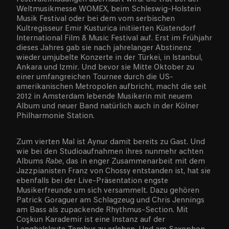
Weltmusikmesse WOMEX, beim Schleswig-Holstein
Musik Festival oder bei dem vom serbischen
Kultregisseur Emir Kusturica initiierten Küstendorf
International Film & Music Festival auf. Erst im Frühjahr
dieses Jahres gab sie nach jahrelanger Abstinenz
wieder umjubelte Konzerte in der Türkei, in Istanbul,
Ankara und Izmir. Und bevor sie Mitte Oktober zu
einer umfangreichen Tournee durch die US-
amerikanischen Metropolen aufbricht, macht die seit
2012 in Amsterdam lebende Musikerin mit neuem
Album und neuer Band natürlich auch in der Kölner
Philharmonie Station.
Zum vierten Mal ist Aynur damit bereits zu Gast. Und
wie bei den Studioaufnahmen ihres nunmehr achten
Albums
Rabe
, das in enger Zusammenarbeit mit dem
Jazzpianisten Franz von Chossy entstanden ist, hat sie
ebenfalls bei der Live-Präsentation engste
Musikerfreunde um sich versammelt. Dazu gehören
Patrick Goraguer am Schlagzeug und Chris Jennings
am Bass als zupackende Rhythmus-Section. Mit
Coşkun Karademir ist eine Instanz auf der