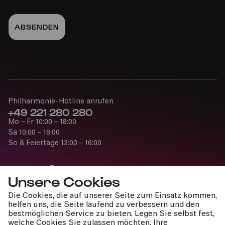
Sa
15.07.2023
15:00
Philharmonie-Hotline anrufen
+49 221 280 280
Mo – Fr 10:00 – 18:00
YAMATO – The Drummers of
Sa 10:00 – 16:00
Japan
So & Feiertage 12:00 – 16:00
34. Kölner Sommerfestival
Unsere Cookies
Fr
Die Cookies, die auf unserer Seite zum Einsatz kommen,
14.07.2023
Presse
helfen uns, die Seite laufend zu verbessern und den
Jobs
bestmöglichen Service zu bieten. Legen Sie selbst fest,
20:00
welche Cookies Sie zulassen möchten. Ihre
News