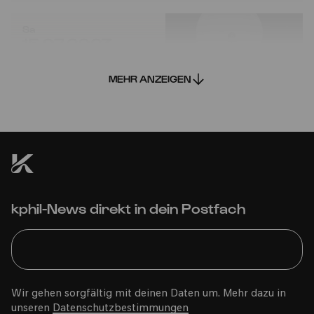
Sa
15.07.2023
20:00
MEHR ANZEIGEN
YAMATO – The Drummers of
kphil-News direkt in dein Postfach
Japan
34. Kölner Sommerfestival
Wir gehen sorgfältig mit deinen Daten um. Mehr dazu in
unseren
Datenschutzbestimmungen