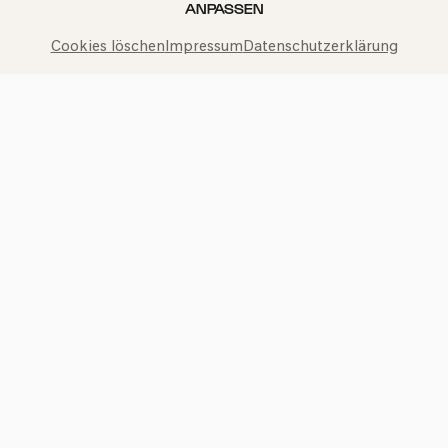
ANPASSEN
VERGANGENE VERANSTALTUNG
Cookies löschen
Impressum
Datenschutzerklärung
Konzertkasse der Kölner Philharmonie
Kurzkonzerte: Schlagwerk in
30 Minuten
Offene Philharmonie: Rhythmen unserer Zeit
Fr
03.10.2025
Tag der Deutschen
Einheit
16:15