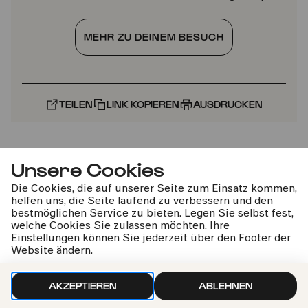
MEHR ZU DEINEM BESUCH
TEILEN
LINK KOPIEREN
AUSDRUCKEN
Unsere Cookies
Weitere Termine
Die Cookies, die auf unserer Seite zum Einsatz kommen,
helfen uns, die Seite laufend zu verbessern und den
bestmöglichen Service zu bieten. Legen Sie selbst fest,
welche Cookies Sie zulassen möchten. Ihre
Fr
03.10.2025
Einstellungen können Sie jederzeit über den Footer der
Website ändern.
Tag der Deutschen
Einheit
17:00
AKZEPTIEREN
ABLEHNEN