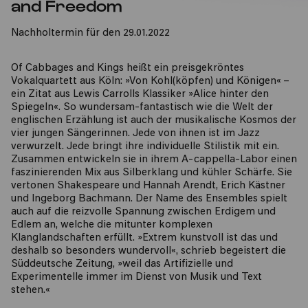
and Freedom
Nachholtermin für den 29.01.2022
Of Cabbages and Kings heißt ein preisgekröntes
Vokalquartett aus Köln: »Von Kohl(köpfen) und Königen« –
ein Zitat aus Lewis Carrolls Klassiker »Alice hinter den
Spiegeln«. So wundersam-fantastisch wie die Welt der
englischen Erzählung ist auch der musikalische Kosmos der
vier jungen Sängerinnen. Jede von ihnen ist im Jazz
verwurzelt. Jede bringt ihre individuelle Stilistik mit ein.
Zusammen entwickeln sie in ihrem A-cappella-Labor einen
faszinierenden Mix aus Silberklang und kühler Schärfe. Sie
vertonen Shakespeare und Hannah Arendt, Erich Kästner
und Ingeborg Bachmann. Der Name des Ensembles spielt
auch auf die reizvolle Spannung zwischen Erdigem und
Edlem an, welche die mitunter komplexen
Klanglandschaften erfüllt. »Extrem kunstvoll ist das und
deshalb so besonders wundervoll«, schrieb begeistert die
Süddeutsche Zeitung, »weil das Artifizielle und
Experimentelle immer im Dienst von Musik und Text
stehen.«