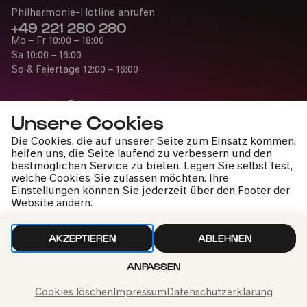
Philharmonie-Hotline anrufen
+49 221 280 280
Mo – Fr 10:00 – 18:00
Sa 10:00 – 16:00
So & Feiertage 12:00 – 16:00
Unsere Cookies
Die Cookies, die auf unserer Seite zum Einsatz kommen,
Presse
helfen uns, die Seite laufend zu verbessern und den
Jobs
bestmöglichen Service zu bieten. Legen Sie selbst fest,
welche Cookies Sie zulassen möchten. Ihre
News
Einstellungen können Sie jederzeit über den Footer der
Kontakt
Website ändern.
Widerruf einreichen
AKZEPTIEREN
ABLEHNEN
ANPASSEN
Impressum
Datenschutz
Cookie-Einstellungen
Nach oben
VERGANGENE VERANSTALTUNG
Cookies löschen
Impressum
Datenschutzerklärung