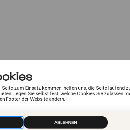
»Vocal Soundsc
Jazzchor der Universität Bonn | Vo
okies
r Seite zum Einsatz kommen, helfen uns, die Seite laufend 
eten. Legen Sie selbst fest, welche Cookies Sie zulassen mö
den Footer der Website ändern.
voc.cologne
ABLEHNEN
Vocal Journey & Friends