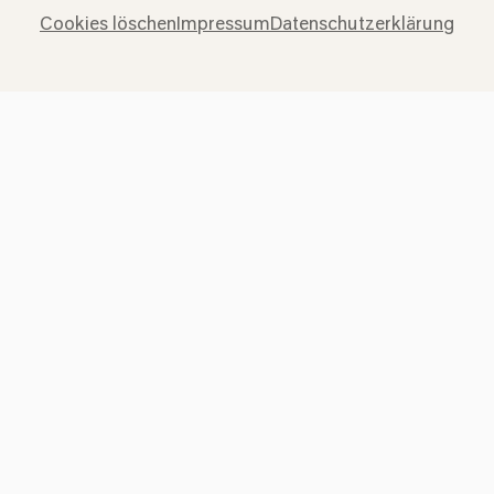
Cookies löschen
Impressum
Datenschutzerklärung
Presse
Jobs
News
Kontakt
Widerruf einreichen