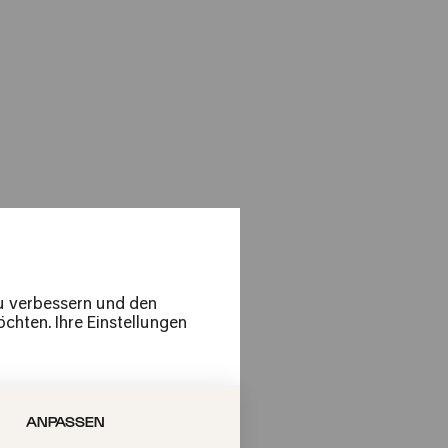
apes«
cal Journey
zu verbessern und den
chten. Ihre Einstellungen
ANPASSEN