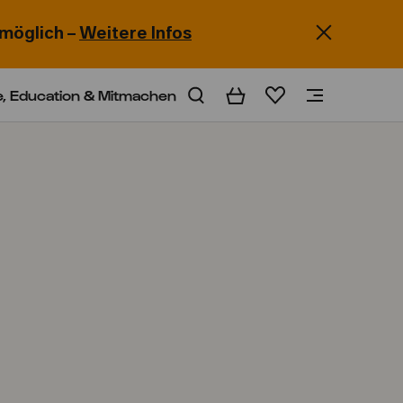
möglich –
Weitere Infos
e, Education & Mitmachen
Warenkorb
Merkliste