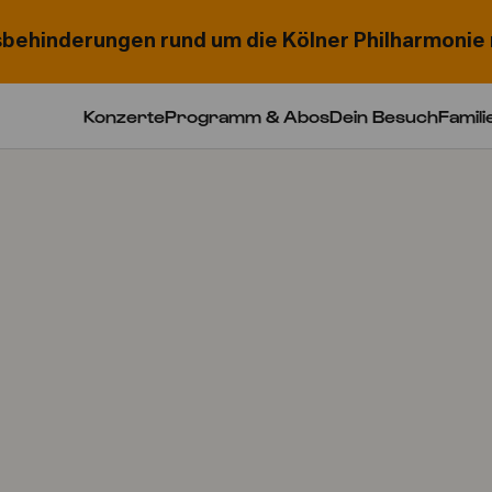
behinderungen rund um die Kölner Philharmonie 
Konzerte
Programm & Abos
Dein Besuch
Famili