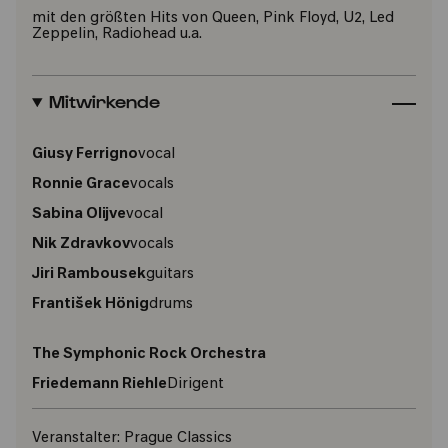
mit den größten Hits von Queen, Pink Floyd, U2, Led
Zeppelin, Radiohead u.a.
Mitwirkende
Giusy Ferrigno
vocal
Ronnie Grace
vocals
Sabina Olijve
vocal
Nik Zdravkov
vocals
Jiri Rambousek
guitars
František Hönig
drums
The Symphonic Rock Orchestra
Friedemann Riehle
Dirigent
Veranstalter:
Prague Classics