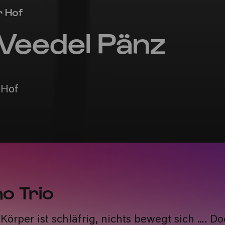
r Hof
Veedel Pänz
 Hof
no Trio
n Körper ist schläfrig, nichts bewegt sich …. D