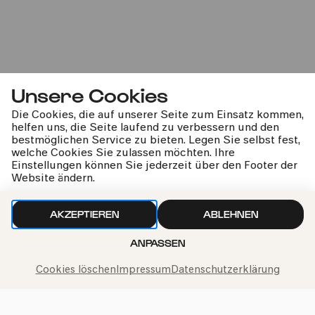
So
14.06.2026
14:00
2-6 Jahre
Familie
Unsere Cookies
Im Veedel
Die Cookies, die auf unserer Seite zum Einsatz kommen,
helfen uns, die Seite laufend zu verbessern und den
bestmöglichen Service zu bieten. Legen Sie selbst fest,
welche Cookies Sie zulassen möchten. Ihre
Einstellungen können Sie jederzeit über den Footer der
Website ändern.
COMEDIA Theater
PhilharmonieVeedel Pänz
AKZEPTIEREN
ABLEHNEN
ANPASSEN
»Tanz, tanz, tanz!«
Cookies löschen
Impressum
Datenschutzerklärung
Di
16.06.2026