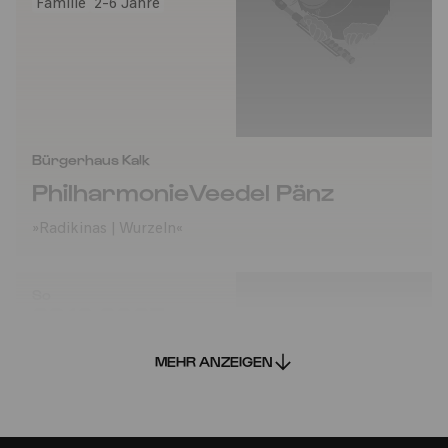
Familie
2-6 Jahre
Bürgerhaus Kalk
PhilharmonieVeedel Pänz
»Radikinas | Wurzeln«
So
26.10.2025
11:00
MEHR ANZEIGEN
Familie
2-6 Jahre