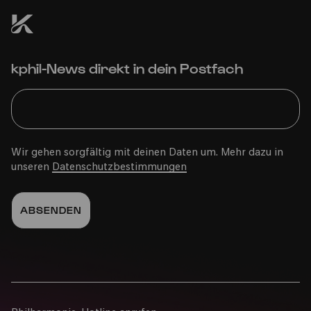
COMEDIA Theater
kphil-News direkt in dein Postfach
PhilharmonieVeedel Pänz
»Radikinas | Wurzeln«
Wir gehen sorgfältig mit deinen Daten um. Mehr dazu in
unseren
Datenschutzbestimmungen
Sa
25.10.2025
15:00
Familie
2-6 Jahre