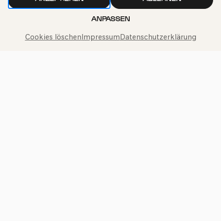
»Radikinas | Wurzeln«
ANPASSEN
Cookies löschen
Impressum
Datenschutzerklärung
Sa
25.10.2025
11:00
2-6 Jahre
Familie
Bürgerzentrum Ehrenfeld (BüzE), Köln
PhilharmonieVeedel Pänz
»Radikinas | Wurzeln«