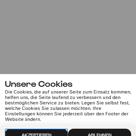
Bürgerzentrum Nippes, Altenberger Hof
PhilharmonieVeedel Pänz
»Radikinas | Wurzeln«
Fr
24.10.2025
16:00
2-6 Jahre
Familie
Unsere Cookies
Die Cookies, die auf unserer Seite zum Einsatz kommen,
helfen uns, die Seite laufend zu verbessern und den
bestmöglichen Service zu bieten. Legen Sie selbst fest,
welche Cookies Sie zulassen möchten. Ihre
Einstellungen können Sie jederzeit über den Footer der
Website ändern.
Bürgerzentrum Nippes, Altenberger Hof
PhilharmonieVeedel Pänz
AKZEPTIEREN
ABLEHNEN