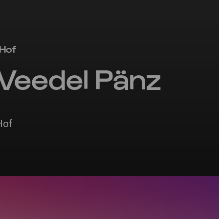
 Hof
Veedel Pänz
Hof