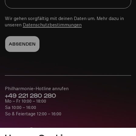
»Das Märchen vom 1008-Füßler«
Wir gehen sorgfältig mit deinen Daten um. Mehr dazu in
unseren
Datenschutzbestimmungen
Sa
13.04.2024
15:00
Philharmonie-Hotline anrufen
+49 221 280 280
Mo – Fr 10:00 – 18:00
Bürgerzentrum Ehrenfeld (BüzE)
Sa 10:00 – 16:00
So & Feiertage 12:00 – 16:00
PhilharmonieVeedel Pänz
»Das Märchen vom 1008-Füßler«