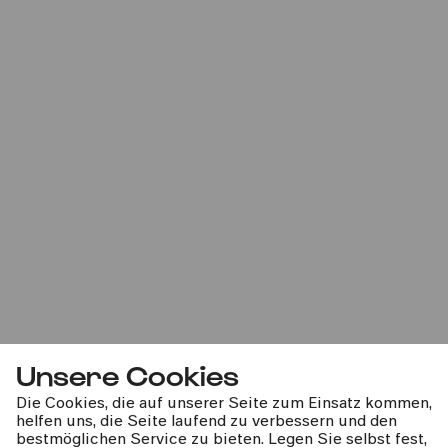
11:00
Bürgerzentrum Ehrenfeld (BüzE), Köln
PhilharmonieVeedel Pänz
»Das Märchen vom 1008-Füßler«
Sa
13.04.2024
Unsere Cookies
15:00
Die Cookies, die auf unserer Seite zum Einsatz kommen,
helfen uns, die Seite laufend zu verbessern und den
bestmöglichen Service zu bieten. Legen Sie selbst fest,