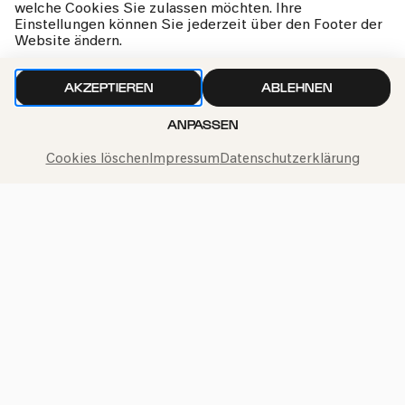
welche Cookies Sie zulassen möchten. Ihre
Einstellungen können Sie jederzeit über den Footer der
Website ändern.
AKZEPTIEREN
ABLEHNEN
ANPASSEN
Bürgerzentrum Ehrenfeld (BüzE), Köln
PhilharmonieVeedel Pänz
Cookies löschen
Impressum
Datenschutzerklärung
»Das Märchen vom 1008-Füßler«
So
14.04.2024
11:00