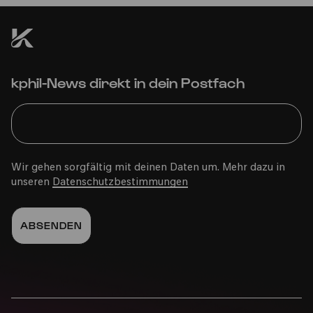
kphil-News direkt in dein Postfach
COMEDIA Theater
PhilharmonieVeedel Pänz
Wir gehen sorgfältig mit deinen Daten um. Mehr dazu in
unseren
Datenschutzbestimmungen
»BZZZZZ – ein tierisches Abenteuer rund um das
Thema Bienen«
Sa
25.03.2023
15:00