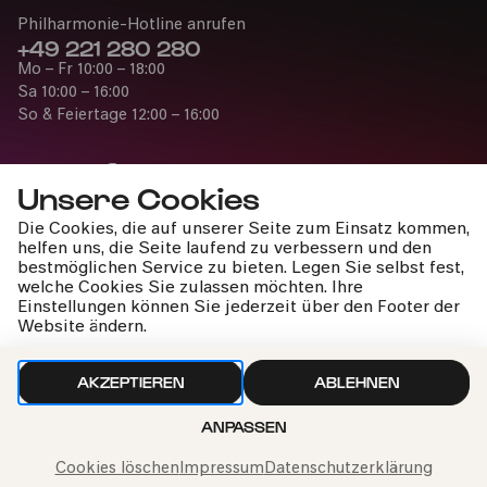
Philharmonie-Hotline anrufen
+49 221 280 280
Mo – Fr 10:00 – 18:00
Sa 10:00 – 16:00
So & Feiertage 12:00 – 16:00
Bürgerzentrum Ehrenfeld (BüzE), Köln
PhilharmonieVeedel Pänz
Unsere Cookies
Die Cookies, die auf unserer Seite zum Einsatz kommen,
»BZZZZZ – ein tierisches Abenteuer rund um das
Presse
helfen uns, die Seite laufend zu verbessern und den
Thema Bienen«
Jobs
bestmöglichen Service zu bieten. Legen Sie selbst fest,
welche Cookies Sie zulassen möchten. Ihre
News
Einstellungen können Sie jederzeit über den Footer der
Kontakt
Fr
Website ändern.
Widerruf einreichen
24.03.2023
10:30
AKZEPTIEREN
ABLEHNEN
ANPASSEN
Impressum
Datenschutz
Cookie-Einstellungen
Nach oben
Cookies löschen
Impressum
Datenschutzerklärung