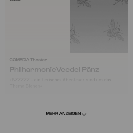
COMEDIA Theater
PhilharmonieVeedel Pänz
»BZZZZZ – ein tierisches Abenteuer rund um das
Thema Bienen«
MEHR ANZEIGEN
So
26.03.2023
11:00