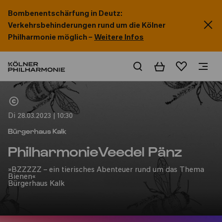
Bombenentschärfung in Deutz:
Verkehrsbehinderungen rund um die Kölner
Philharmonie möglich –
Weitere Infos
Warenkorb
Merkliste
Home
Di 28.03.2023 | 10:30
Bürgerhaus Kalk
PhilharmonieVeedel Pänz
»BZZZZZ – ein tierisches Abenteuer rund um das Thema
Bienen«
Bürgerhaus Kalk