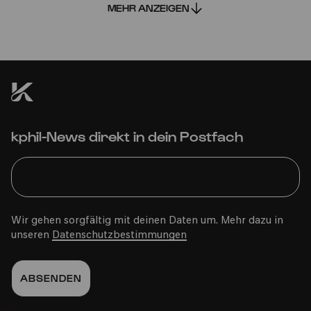
MEHR ANZEIGEN
Bürgerhaus Kalk
kphil-News direkt in dein Postfach
PhilharmonieVeedel Baby
»#lieblingslieder«
Wir gehen sorgfältig mit deinen Daten um. Mehr dazu in
unseren
Datenschutzbestimmungen
Mo
28.11.2022
15:00