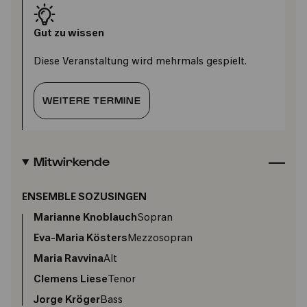
Gut zu wissen
Diese Veranstaltung wird mehrmals gespielt.
WEITERE TERMINE
Mitwirkende
ENSEMBLE SOZUSINGEN
Marianne Knoblauch
Sopran
Eva-Maria Kösters
Mezzosopran
Maria Ravvina
Alt
Clemens Liese
Tenor
Jorge Kröger
Bass