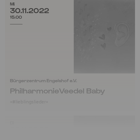
Mi
30.11.2022
15:00
Bürgerzentrum Engelshof e.V.
PhilharmonieVeedel Baby
»#lieblingslieder«
Di
29.11.2022
15:00