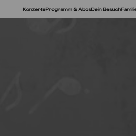
Konzerte
Programm & Abos
Dein Besuch
Famili