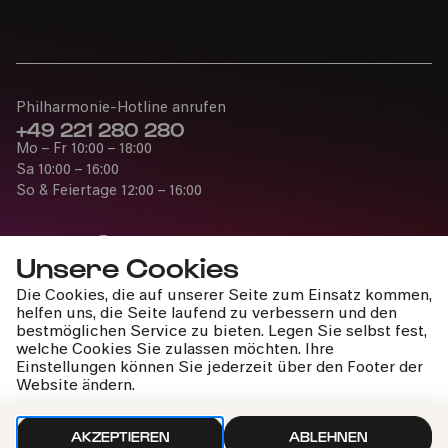
Philharmonie-Hotline anrufen
+49 221 280 280
Mo – Fr 10:00 – 18:00
Sa 10:00 – 16:00
So & Feiertage 12:00 – 16:00
Unsere Cookies
Die Cookies, die auf unserer Seite zum Einsatz kommen,
Presse
helfen uns, die Seite laufend zu verbessern und den
Jobs
bestmöglichen Service zu bieten. Legen Sie selbst fest,
welche Cookies Sie zulassen möchten. Ihre
News
Einstellungen können Sie jederzeit über den Footer der
Kontakt
Website ändern.
Widerruf einreichen
AKZEPTIEREN
ABLEHNEN