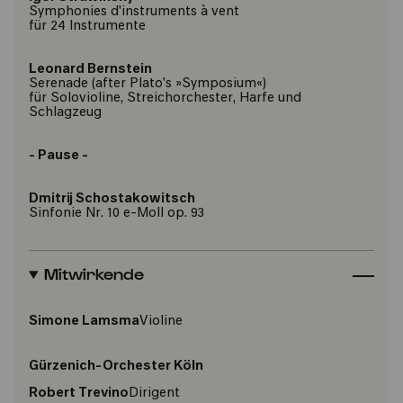
Symphonies d'instruments à vent
für 24 Instrumente
Leonard Bernstein
Serenade (after Plato's »Symposium«)
für Solovioline, Streichorchester, Harfe und
Schlagzeug
- Pause -
Dmitrij Schostakowitsch
Sinfonie Nr. 10 e-Moll op. 93
Mitwirkende
Simone Lamsma
Violine
Gürzenich-Orchester Köln
Robert Trevino
Dirigent