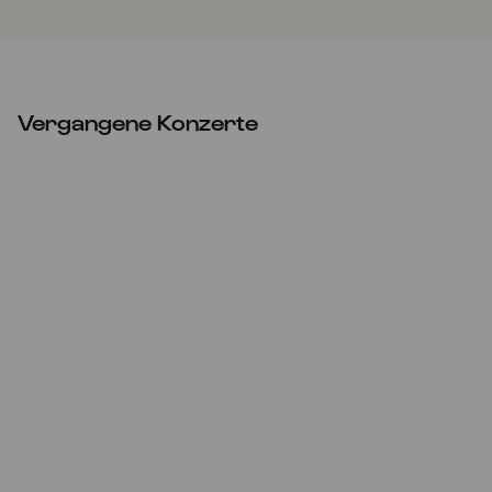
Vergangene Konzerte
Do
14.05.2026
Christi Himmelfahrt
11:00
Familie
Eintritt frei