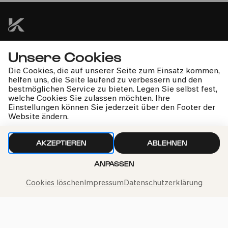
Unsere Cookies
kphil-News direkt in dein Postfach
Die Cookies, die auf unserer Seite zum Einsatz kommen,
helfen uns, die Seite laufend zu verbessern und den
bestmöglichen Service zu bieten. Legen Sie selbst fest,
welche Cookies Sie zulassen möchten. Ihre
Einstellungen können Sie jederzeit über den Footer der
Website ändern.
Wir gehen sorgfältig mit deinen Daten um. Mehr dazu in
unseren
Datenschutzbestimmungen
AKZEPTIEREN
ABLEHNEN
ANPASSEN
Cookies löschen
Impressum
Datenschutzerklärung