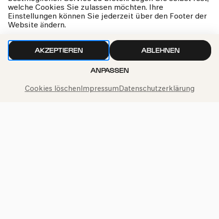
welche Cookies Sie zulassen möchten. Ihre
Einstellungen können Sie jederzeit über den Footer der
kphil-News direkt in dein Postfach
Website ändern.
AKZEPTIEREN
ABLEHNEN
ANPASSEN
Wir gehen sorgfältig mit deinen Daten um. Mehr dazu in
Cookies löschen
Impressum
Datenschutzerklärung
unseren
Datenschutzbestimmungen
Philharmonie-Hotline anrufen
+49 221 280 280
Mo – Fr 10:00 – 18:00