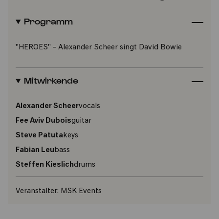
Programm
"HEROES" – Alexander Scheer singt David Bowie
Mitwirkende
Alexander Scheer
vocals
Fee Aviv Dubois
guitar
Steve Patuta
keys
Fabian Leu
bass
Steffen Kieslich
drums
Veranstalter:
MSK Events