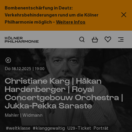
Bombenentschärfung in Deutz:
Verkehrsbehinderungen rund um die Kölner
Philharmonie möglich –
Weitere Infos
Warenkorb
Merkliste
Home
Do 18.12.2025 | 19:00
Christiane Karg | Håkan
Hardenberger | Royal
Concertgebouw Orchestra |
Jukka-Pekka Saraste
Mahler | Widmann
#weltklasse
#klanggewaltig
U29-Ticket
Porträt