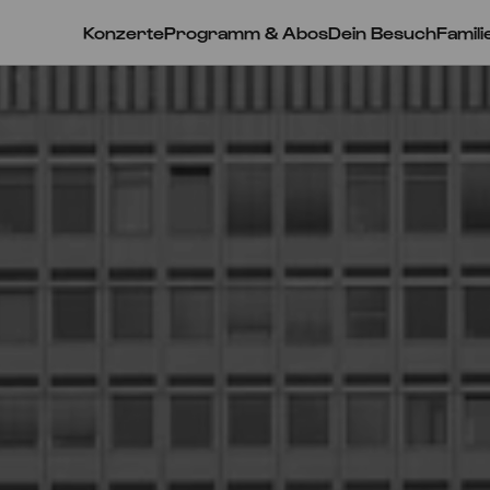
Konzerte
Programm & Abos
Dein Besuch
Famili