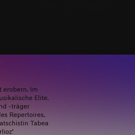
t erobern. Im
ikalische Elite.
nd -träger
es Repertoires.
atschistin Tabea
lioz‘