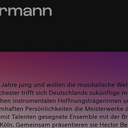
ermann
19 Jahre jung und wollen die musikalische Wel
ester trifft sich Deutschlands zukünftige mus
chen instrumentalen Hoffnungsträgerinnen u
haften Persönlichkeiten die Meisterwerke d
 mit Talenten gesegnete Ensemble mit der Br
öln. Gemeinsam präsentieren sie Hector Ber