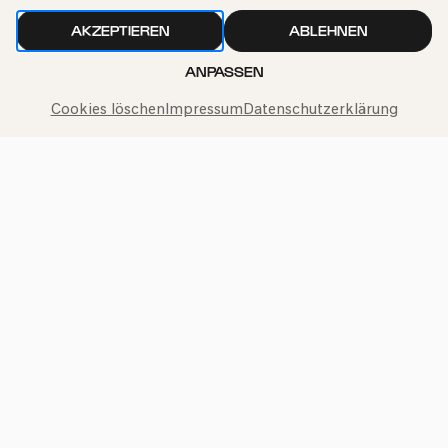
AKZEPTIEREN
ABLEHNEN
Wir gehen sorgfältig mit deinen Daten um. Mehr dazu in
ANPASSEN
unseren
Datenschutzbestimmungen
Cookies löschen
Impressum
Datenschutzerklärung
Philharmonie-Hotline anrufen
+49 221 280 280
Mo – Fr 10:00 – 18:00
Sa 10:00 – 16:00
So & Feiertage 12:00 – 16:00