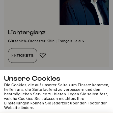
Lichterglanz
Gürzenich-Orchester Köln | François Leleux
TICKETS
FAVORIT HINZUFÜGEN
Unsere Cookies
Die Cookies, die auf unserer Seite zum Einsatz kommen,
helfen uns, die Seite laufend zu verbessern und den
bestmöglichen Service zu bieten. Legen Sie selbst fest,
kphil-News direkt in dein Postfach
welche Cookies Sie zulassen möchten. Ihre
Einstellungen können Sie jederzeit über den Footer der
Website ändern.