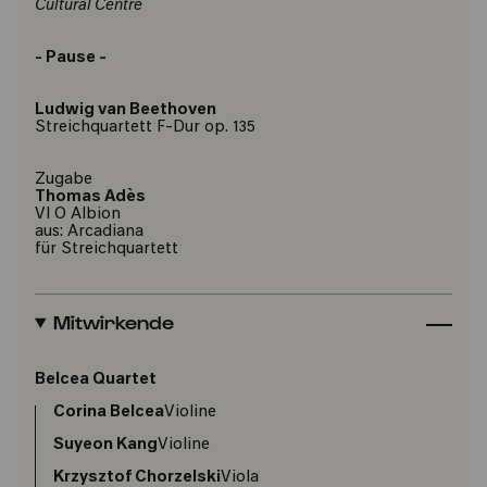
Cultural Centre
- Pause -
Ludwig van Beethoven
Streichquartett F-Dur op. 135
Zugabe
Thomas Adès
VI O Albion
aus: Arcadiana
für Streichquartett
Mitwirkende
Belcea Quartet
Corina Belcea
Violine
Suyeon Kang
Violine
Krzysztof Chorzelski
Viola