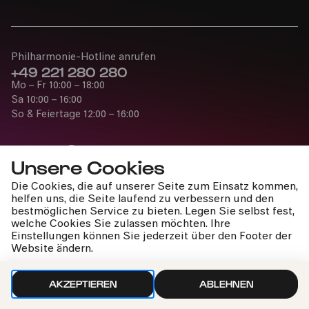
Philharmonie-Hotline anrufen
+49 221 280 280
Mo – Fr 10:00 – 18:00
Sa 10:00 – 16:00
So & Feiertage 12:00 – 16:00
Unsere Cookies
Die Cookies, die auf unserer Seite zum Einsatz kommen,
Presse
helfen uns, die Seite laufend zu verbessern und den
Jobs
bestmöglichen Service zu bieten. Legen Sie selbst fest,
welche Cookies Sie zulassen möchten. Ihre
News
Einstellungen können Sie jederzeit über den Footer der
Kontakt
Website ändern.
Widerruf einreichen
AKZEPTIEREN
ABLEHNEN