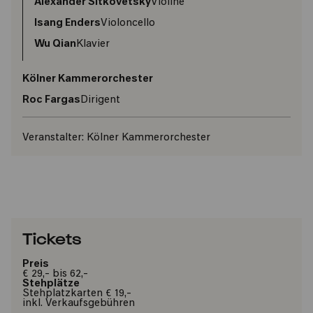
Alexander Sitkovetsky
Violine
Isang Enders
Violoncello
Wu Qian
Klavier
Kölner Kammerorchester
Roc Fargas
Dirigent
Veranstalter:
Kölner Kammerorchester
Tickets
Preis
€ 29,- bis 62,-
Stehplätze
Stehplatzkarten € 19,-
inkl. Verkaufsgebühren