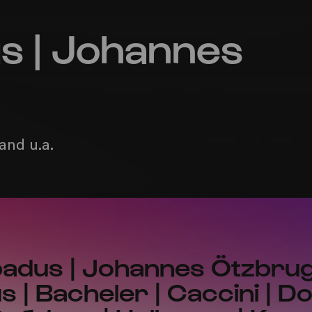
s | Johannes
and u.a.
badus | Johannes Ötzbru
| Bacheler | Caccini | Do