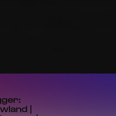
gger:
wland |