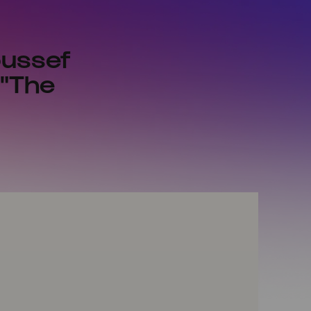
oussef
 "The