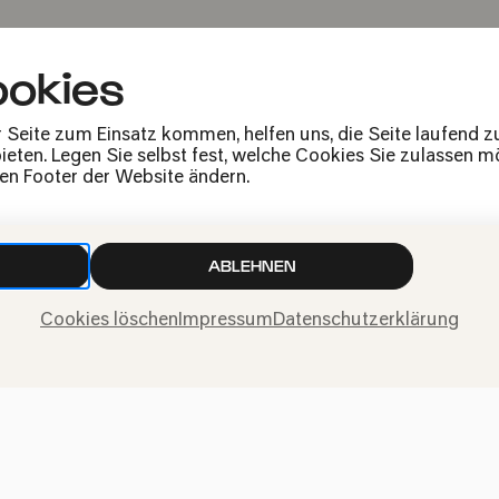
okies
h"
r Seite zum Einsatz kommen, helfen uns, die Seite laufend 
eten. Legen Sie selbst fest, welche Cookies Sie zulassen mö
den Footer der Website ändern.
ABLEHNEN
ABGESAGT
Cookies löschen
Impressum
Datenschutzerklärung
n
Ud
VERGANGENE VERANSTALTUNG
ran
Ud
n
Ud