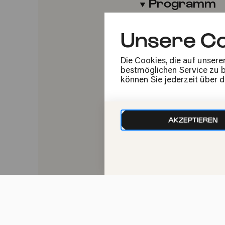
Programm
Unsere Co
"The Long Marc
Die Cookies, die auf unsere
bestmöglichen Service zu bi
Mitwirkende
können Sie jederzeit über 
Trio Joubran
AKZEPTIEREN
Samir Joubra
Wissam Joub
Adnan Joubra