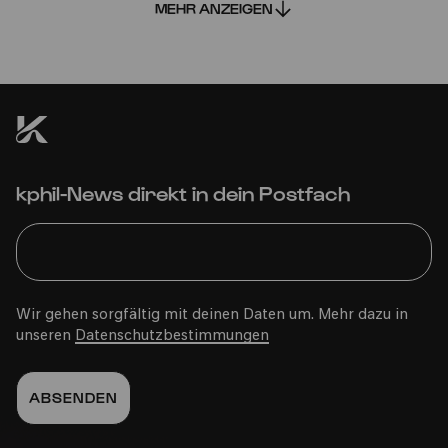
MEHR ANZEIGEN
Bürgerhaus Kalk
kphil-News direkt in dein Postfach
PhilharmonieVeedel Pänz
»Spiel.Platz.Musik.«
Wir gehen sorgfältig mit deinen Daten um. Mehr dazu in
unseren
Datenschutzbestimmungen
Fr
14.06.2024
16:00