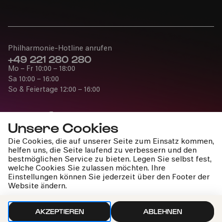
Philharmonie-Hotline anrufen
+49 221 280 280
Mo – Fr 10:00 – 18:00
Bürgerzentrum Nippes, Altenberger Hof
Sa 10:00 – 16:00
So & Feiertage 12:00 – 16:00
PhilharmonieVeedel Pänz
»Spiel.Platz.Musik.«
Unsere Cookies
Die Cookies, die auf unserer Seite zum Einsatz kommen,
Fr
Presse
helfen uns, die Seite laufend zu verbessern und den
14.06.2024
Jobs
bestmöglichen Service zu bieten. Legen Sie selbst fest,
10:30
welche Cookies Sie zulassen möchten. Ihre
News
Einstellungen können Sie jederzeit über den Footer der
Kontakt
Website ändern.
Widerruf einreichen
AKZEPTIEREN
ABLEHNEN