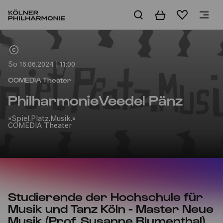
Warenkorb
Merkliste
Home
So 16.06.2024 | 11:00
COMEDIA Theater
PhilharmonieVeedel Pänz
»Spiel.Platz.Musik.«
COMEDIA Theater
Studierende der Hochschule für
Musik und Tanz Köln - Master Neue
Musik (Prof. Susanne Blumenthal)